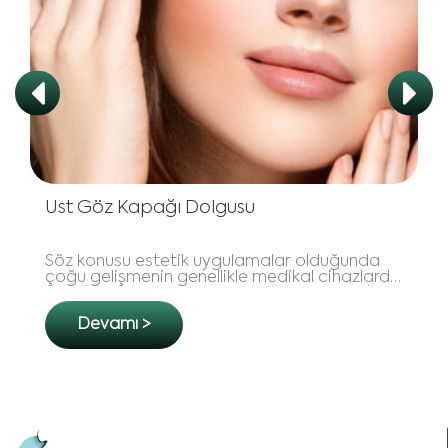
Üst Göz Kapağı Dolgusu
Söz konusu estetik uygulamalar olduğunda
çoğu gelişmenin genellikle medikal cihazlarda
olduğunu düşünebilirsiniz. Doğrusu yanıldığınızı
söyleyemeliyim..
Devamı >