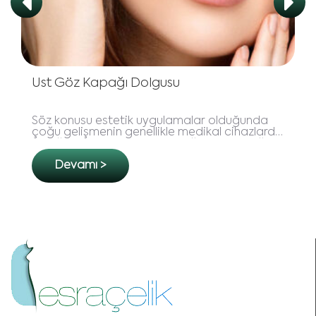
Üst Göz Kapağı Dolgusu
Söz konusu estetik uygulamalar olduğunda
çoğu gelişmenin genellikle medikal cihazlarda
olduğunu düşünebilirsiniz. Doğrusu yanıldığınızı
söyleyemeliyim..
Devamı >