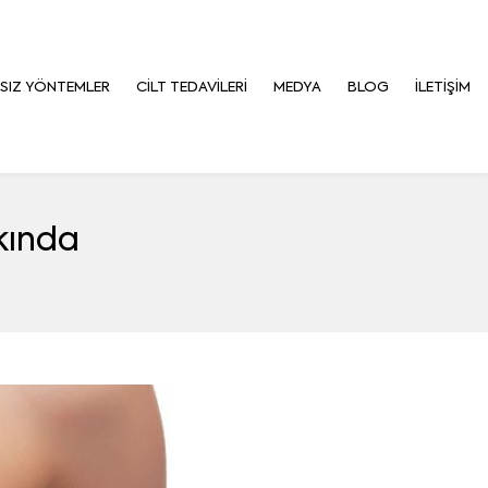
TSIZ YÖNTEMLER
CILT TEDAVILERI
MEDYA
BLOG
İLETIŞIM
kında