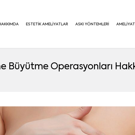
HAKKIMDA
ESTETIK AMELIYATLAR
ASKI YÖNTEMLERI
AMELIYA
 Büyütme Operasyonları Hak