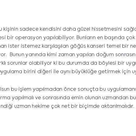
kişinin sadece kendisini daha güzel hissetmesini sağl
i bir operasyon yapılabiliyor. Bunların en başında ço
n ister istemez karşılaşılan göğüs kanseri temel bir ne
iyor. Bunun yanında kimi zaman yapılan doğum sonrasın
lı sorunlar olabiliyor ki bu durumda da böylesi bir uyg
gulama birini diğeri ile aynı büyüklüğe getirmek için u
olsun bu işlem yapılmadan önce sonuçta bu uygulamanı
tırma yapılmalı ve sonrasında emin olunan uzmandan bu 
stendiği uzman hekime çok net bir biçimde aktarılmalıdır.