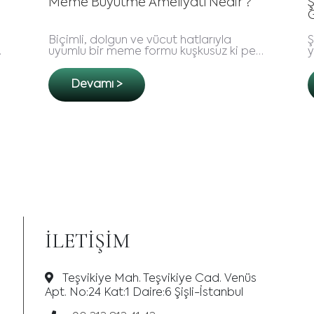
edir ?
Şakak Germe Hakkında Bilmeniz
Gerekenler
yla
Şakak Germe, yüzünüzün üst kısmında
z ki pek
yer alan şakak bölgesindeki sarkmaları,
e bu
kırışıklıkları ve gevşek deriyi düzeltmek
na sahip
için yapılan bir prosedürdür. Bu..
Devamı >
İLETIŞIM
Teşvikiye Mah. Teşvikiye Cad. Venüs
Apt. No:24 Kat:1 Daire:6 Şişli-İstanbul