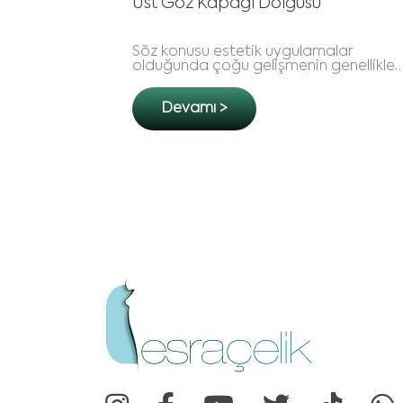
olgusu
Meme Büyütme Ameliyatı N
uygulamalar
Biçimli, dolgun ve vücut hatları
şmenin genellikle
uyumlu bir meme formu kuşkusu
olduğunu
çok kadının hayali… Günümüzd
usu yanıldığınızı
tanıma uygun bir meme formu
Devamı >
kadınl..