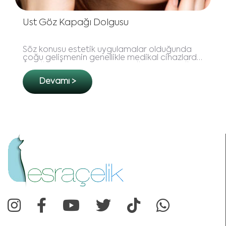
Meme Büyütme Ameliyatı Nedir ?
ğunda
Biçimli, dolgun ve vücut hatlarıyla uyumlu b
hazlarda
meme formu kuşkusuz ki pek çok kadının
dığınızı
hayali… Günümüzde bu tanıma uygun bir
meme formuna sahip kadınl..
Devamı >