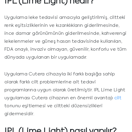
IPL (Lime Light)
nedir?
Uygulama leke tedavisi amacıyla geliştirilmiş, ciltteki
renk eşitsizliklerinin ve kızarıklıkların giderilmesinde,
ince damar görünümünün giderilmesinde, kahverengi
lekelenmeler ve güneş hasarı tedavisinde kullanılan,
FDA onaylı, invaziv olmayan, güvenilir, konforlu ve tüm
dünyada uygulanan bir uygulamadır.
Uygulama Cutera cihazıyla iki farklı başlığa sahip
olarak farklı cilt problemlerine ait tedavi
programlarına uygun olarak üretilmiştir. IPL Lime Light
uygulaması Cutera cihazının en önemli avantajı
cilt
tonunu eşitlemesi ve ciltteki düzensizlikleri
gidermesidir.
IPL (Lime Light)
nasıl yapılır?