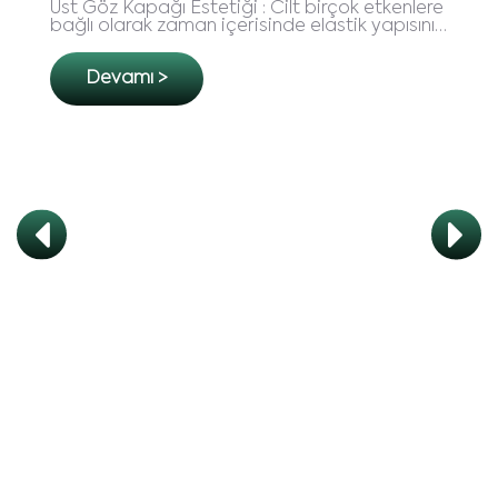
Burun Estetiği : Yüzümüzün tam ortasında
bulunduğu için güzel ve yakışıklı görünümde
hatrı sayılır bir yere sahip olan burun, küçük
deformasyonların d..
Devamı >