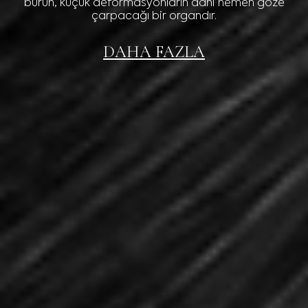
burun, küçük deformasyonların dahi hemen göze
çarpacağı bir organdır.
DAHA FAZLA